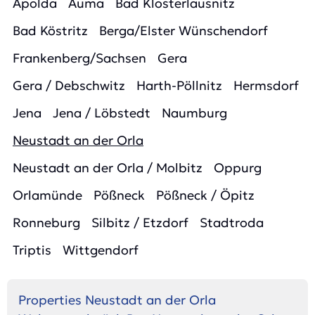
Apolda
Auma
Bad Klosterlausnitz
Bad Köstritz
Berga/Elster Wünschendorf
Frankenberg/Sachsen
Gera
Gera / Debschwitz
Harth-Pöllnitz
Hermsdorf
Jena
Jena / Löbstedt
Naumburg
Neustadt an der Orla
Neustadt an der Orla / Molbitz
Oppurg
Orlamünde
Pößneck
Pößneck / Öpitz
Ronneburg
Silbitz / Etzdorf
Stadtroda
Triptis
Wittgendorf
Properties Neustadt an der Orla