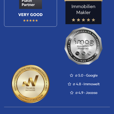
VERY GOOD
★
★
★
★
★
∅ 5.0 - Google
∅ 4.8 - Immowelt
∅ 4.9 - Jacasa