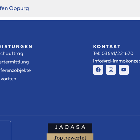
fen Oppurg
EISTUNGEN
KONTAKT
uchauftrag
Tel:
03641/221670
info@rd-immokonzep
rtermittlung
ferenzobjekte
voriten