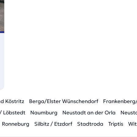
d Köstritz
Berga/Elster Wünschendorf
Frankenberg
/ Löbstedt
Naumburg
Neustadt an der Orla
Neusta
Ronneburg
Silbitz / Etzdorf
Stadtroda
Triptis
Wit