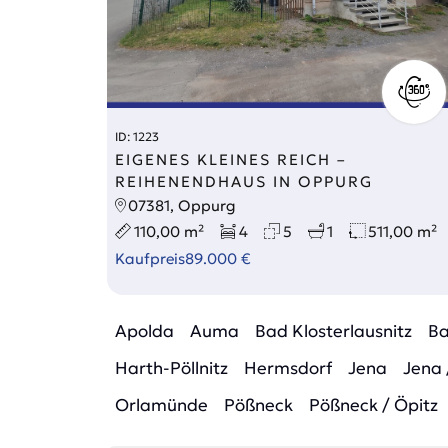
ID: 1223
EIGENES KLEINES REICH –
REIHENENDHAUS IN OPPURG
07381, Oppurg
110,00 m²
4
5
1
511,00 m²
Kaufpreis
89.000 €
Apolda
Auma
Bad Klosterlausnitz
Ba
Harth-Pöllnitz
Hermsdorf
Jena
Jena 
Orlamünde
Pößneck
Pößneck / Öpitz