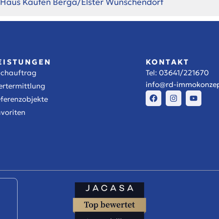
Haus Kaufen Berga/Elster Wünschendorf
EISTUNGEN
KONTAKT
uchauftrag
Tel:
03641/221670
info@rd-immokonzep
rtermittlung
ferenzobjekte
voriten