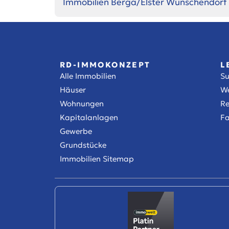
Immobilien Berga/Elster Wünschendorf
RD-IMMOKONZEPT
L
Alle Immobilien
S
Häuser
We
Wohnungen
Re
Kapitalanlagen
Fa
Gewerbe
Grundstücke
Immobilien Sitemap