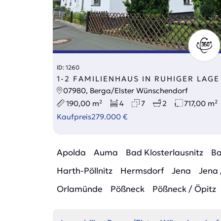
ID: 1260
1-2 FAMILIENHAUS IN RUHIGER LAGE
07980, Berga/Elster Wünschendorf
190,00 m²
4
7
2
717,00 m²
Kaufpreis
279.000 €
Apolda
Auma
Bad Klosterlausnitz
Ba
Harth-Pöllnitz
Hermsdorf
Jena
Jena 
Orlamünde
Pößneck
Pößneck / Öpitz