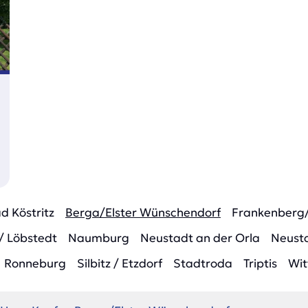
d Köstritz
Berga/Elster Wünschendorf
Frankenberg
/ Löbstedt
Naumburg
Neustadt an der Orla
Neusta
Ronneburg
Silbitz / Etzdorf
Stadtroda
Triptis
Wit