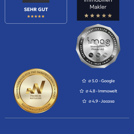
SEHR GUT
★
★
★
★
★
∅ 5.0 - Google
∅ 4.8 - Immowelt
∅ 4.9 - Jacasa