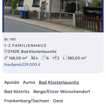
ID: 1161
1-2 FAMILIENHAUS
07639, Bad Klosterlausnitz
168,00 m²
4
6
2
385,00 m²
Kaufpreis
229.000 €
Apolda
Auma
Bad Klosterlausnitz
Bad Köstritz
Berga/Elster Wünschendorf
Frankenberg/Sachsen
Gera