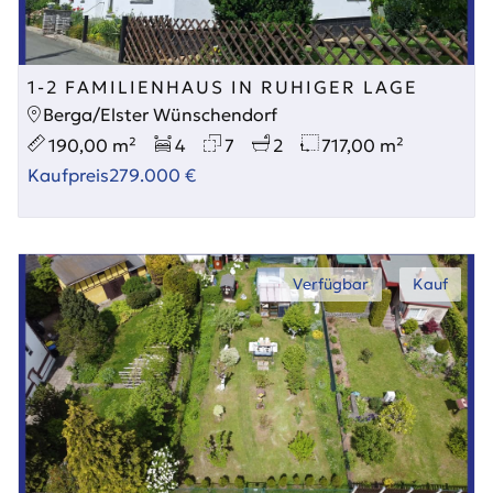
1-2 FAMILIENHAUS IN RUHIGER LAGE
Berga/Elster Wünschendorf
190,00 m²
4
7
2
717,00 m²
Kaufpreis
279.000 €
Verfügbar
Kauf