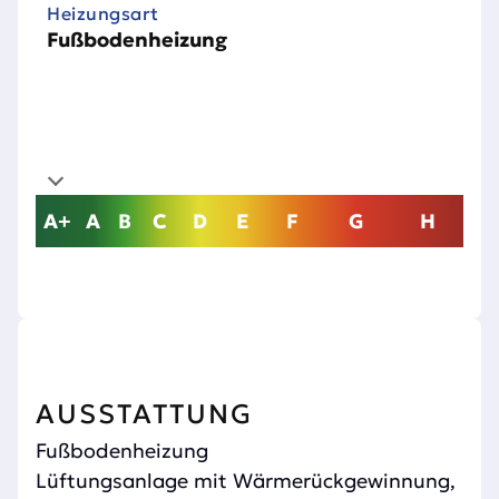
Heizungsart
Fußbodenheizung
A+
A
B
C
D
E
F
G
H
AUSSTATTUNG
Fußbodenheizung
Lüftungsanlage mit Wärmerückgewinnung,