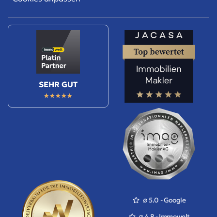
SEHR GUT
★
★
★
★
★
∅ 5.0 - Google
∅ 4.8 - Immowelt