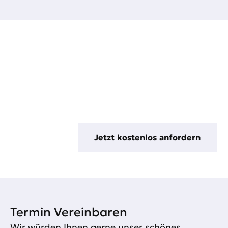
MARKTWERT JETZT ERFAHREN
Nutzen Sie unsere Expertise für eine
Immobilienbewertung in Thüringen
Jetzt kostenlos anfordern
Termin Vereinbaren​
Wir würden Ihnen gerne unser schönes