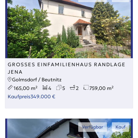
GROSSES EINFAMILIENHAUS RANDLAGE J
ENA
Golmsdorf / Beutnitz
165,00 m²
4
5
2
759,00 m²
Kaufpreis
349.000 €
Verfügbar
Kauf