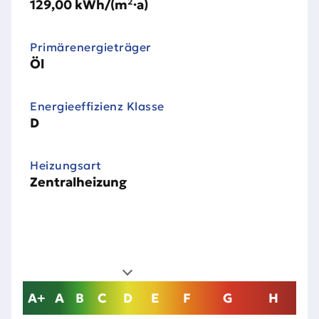
129,00 kWh/(m²·a)
Primärenergieträger
Öl
Energieeffizienz Klasse
D
Heizungsart
Zentralheizung
A+
A
B
C
D
E
F
G
H