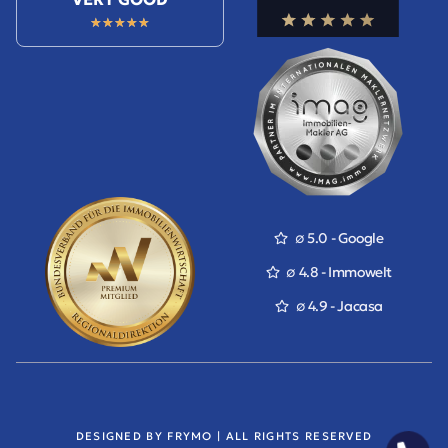
★
★
★
★
★
∅ 5.0 - Google
∅ 4.8 - Immowelt
∅ 4.9 - Jacasa
DESIGNED BY FRYMO | ALL RIGHTS RESERVED