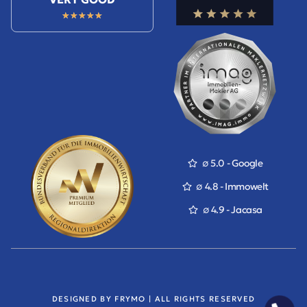
★
★
★
★
★
∅ 5.0 - Google
∅ 4.8 - Immowelt
∅ 4.9 - Jacasa
DESIGNED BY FRYMO | ALL RIGHTS RESERVED