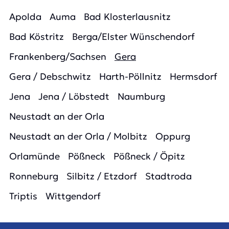
Apolda
Auma
Bad Klosterlausnitz
Bad Köstritz
Berga/Elster Wünschendorf
Frankenberg/Sachsen
Gera
Gera / Debschwitz
Harth-Pöllnitz
Hermsdorf
Jena
Jena / Löbstedt
Naumburg
Neustadt an der Orla
Neustadt an der Orla / Molbitz
Oppurg
Orlamünde
Pößneck
Pößneck / Öpitz
Ronneburg
Silbitz / Etzdorf
Stadtroda
Triptis
Wittgendorf