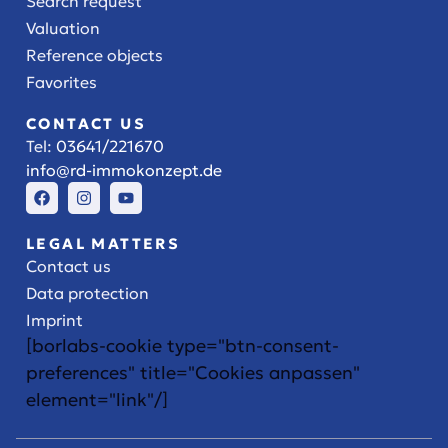
Search request
Valuation
Reference objects
Favorites
CONTACT US
Tel:
03641/221670
info@rd-immokonzept.de
LEGAL MATTERS
Contact us
Data protection
Imprint
[borlabs-cookie type="btn-consent-
preferences" title="Cookies anpassen"
element="link"/]