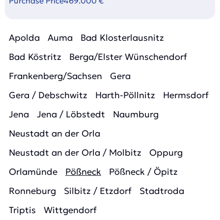
Purchase Price
469.000 €
Apolda
Auma
Bad Klosterlausnitz
Bad Köstritz
Berga/Elster Wünschendorf
Frankenberg/Sachsen
Gera
Gera / Debschwitz
Harth-Pöllnitz
Hermsdorf
Jena
Jena / Löbstedt
Naumburg
Neustadt an der Orla
Neustadt an der Orla / Molbitz
Oppurg
Orlamünde
Pößneck
Pößneck / Öpitz
Ronneburg
Silbitz / Etzdorf
Stadtroda
Triptis
Wittgendorf