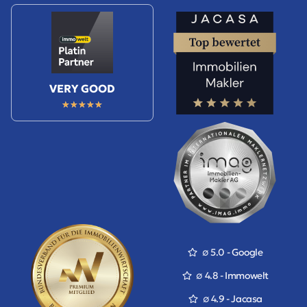
VERY GOOD
★
★
★
★
★
∅ 5.0 - Google
∅ 4.8 - Immowelt
∅ 4.9 - Jacasa