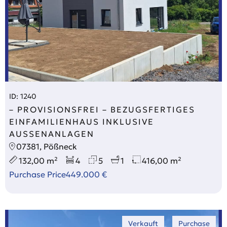
ID: 1240
– PROVISIONSFREI – BEZUGSFERTIGES
EINFAMILIENHAUS INKLUSIVE
AUSSENANLAGEN
07381, Pößneck
132,00 m²
4
5
1
416,00 m²
Purchase Price
449.000 €
Verkauft
Purchase