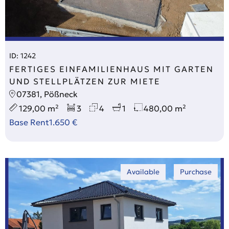
ID: 1242
FERTIGES EINFAMILIENHAUS MIT GARTEN
UND STELLPLÄTZEN ZUR MIETE
07381, Pößneck
129,00 m²
3
4
1
480,00 m²
Base Rent
1.650 €
Available
Purchase