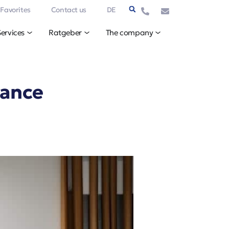
Favorites
Contact us
DE
Services
Ratgeber
The company
lance