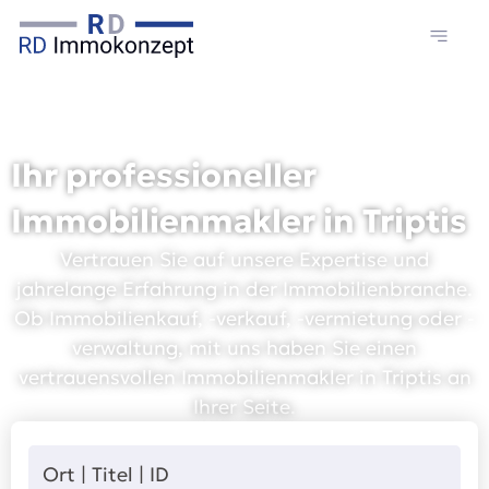
Ihr professioneller
Immobilienmakler in Triptis
Vertrauen Sie auf unsere Expertise und
jahrelange Erfahrung in der Immobilienbranche.
Ob Immobilienkauf, -verkauf, -vermietung oder -
verwaltung, mit uns haben Sie einen
vertrauensvollen Immobilienmakler in Triptis an
Ihrer Seite.