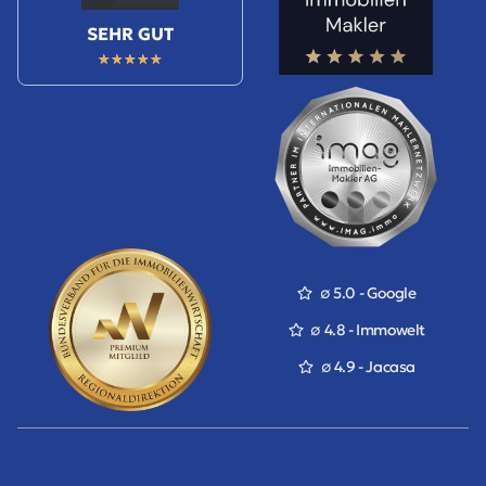
SEHR GUT
★
★
★
★
★
∅ 5.0 - Google
∅ 4.8 - Immowelt
∅ 4.9 - Jacasa