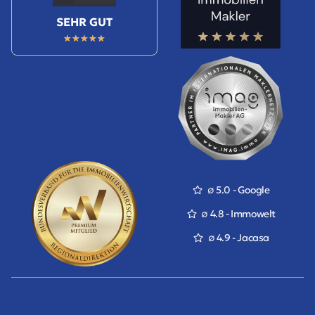
SEHR GUT
★
★
★
★
★
∅ 5.0 - Google
∅ 4.8 - Immowelt
∅ 4.9 - Jacasa