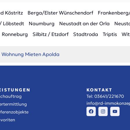
d Köstritz
Berga/Elster Wünschendorf
Frankenberg
/ Löbstedt
Naumburg
Neustadt an der Orla
Neusta
Ronneburg
Silbitz / Etzdorf
Stadtroda
Triptis
Wit
Wohnung Mieten Apolda
EISTUNGEN
KONTAKT
uchauftrag
Tel:
03641/221670
info@rd-immokonzep
rtermittlung
ferenzobjekte
voriten