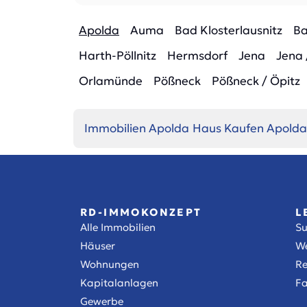
Apolda
Auma
Bad Klosterlausnitz
Ba
Harth-Pöllnitz
Hermsdorf
Jena
Jena 
Orlamünde
Pößneck
Pößneck / Öpitz
Immobilien Apolda
Haus Kaufen Apolda
RD-IMMOKONZEPT
L
Alle Immobilien
S
Häuser
We
Wohnungen
Re
Kapitalanlagen
Fa
Gewerbe