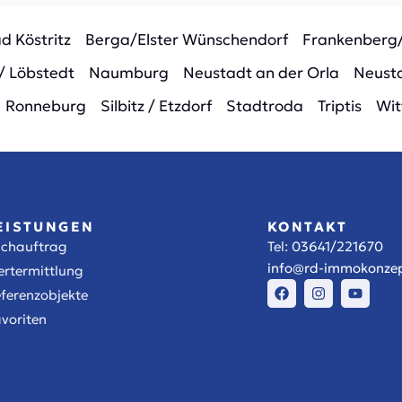
d Köstritz
Berga/Elster Wünschendorf
Frankenberg
/ Löbstedt
Naumburg
Neustadt an der Orla
Neusta
Ronneburg
Silbitz / Etzdorf
Stadtroda
Triptis
Wit
EISTUNGEN
KONTAKT
uchauftrag
Tel:
03641/221670
info@rd-immokonzep
rtermittlung
ferenzobjekte
voriten