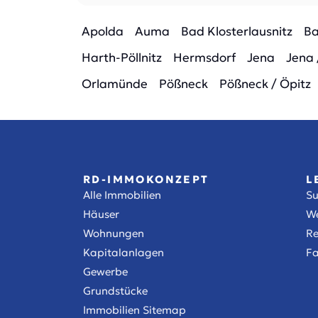
Apolda
Auma
Bad Klosterlausnitz
Ba
Harth-Pöllnitz
Hermsdorf
Jena
Jena 
Orlamünde
Pößneck
Pößneck / Öpitz
RD-IMMOKONZEPT
L
Alle Immobilien
S
Häuser
We
Wohnungen
Re
Kapitalanlagen
Fa
Gewerbe
Grundstücke
Immobilien Sitemap